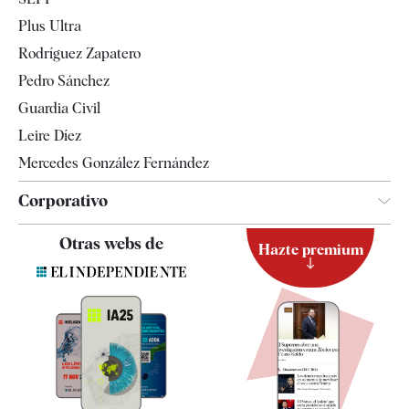
Internacional
Plus Ultra
Gente
Rodríguez Zapatero
Televisión
Pedro Sánchez
Tendencias
Guardia Civil
Leire Díez
Mercedes González Fernández
Corporativo
Contacto
Otras webs de
Hazte premium
Suscripción
Newsletter
Apps
Quiénes somos
Especificaciones