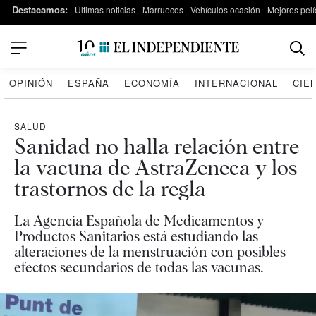
Destacamos:
Últimas noticias
Marruecos
Vehículos ocasión
Mejores pelí
OPINIÓN
ESPAÑA
ECONOMÍA
INTERNACIONAL
CIE
SALUD
Sanidad no halla relación entre
la vacuna de AstraZeneca y los
trastornos de la regla
La Agencia Española de Medicamentos y
Productos Sanitarios está estudiando las
alteraciones de la menstruación con posibles
efectos secundarios de todas las vacunas.