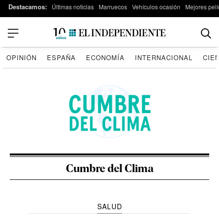
Destacamos:
Últimas noticias
Marruecos
Vehículos ocasión
Mejores pelí
OPINIÓN
ESPAÑA
ECONOMÍA
INTERNACIONAL
CIE
Cumbre del Clima
SALUD