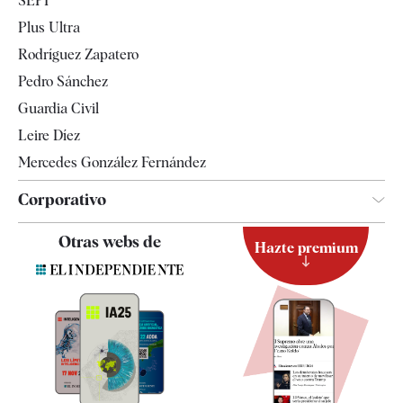
SEPI
Internacional
Plus Ultra
Gente
Rodríguez Zapatero
Televisión
Pedro Sánchez
Tendencias
Guardia Civil
Leire Díez
Mercedes González Fernández
Corporativo
Contacto
Otras webs de
Hazte premium
Suscripción
Newsletter
Apps
Quiénes somos
Especificaciones