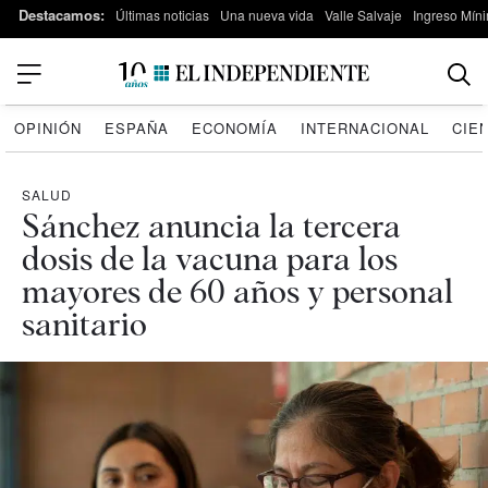
Destacamos:
Últimas noticias
Una nueva vida
Valle Salvaje
Ingreso Míni
OPINIÓN
ESPAÑA
ECONOMÍA
INTERNACIONAL
CIE
SALUD
Sánchez anuncia la tercera
dosis de la vacuna para los
mayores de 60 años y personal
sanitario