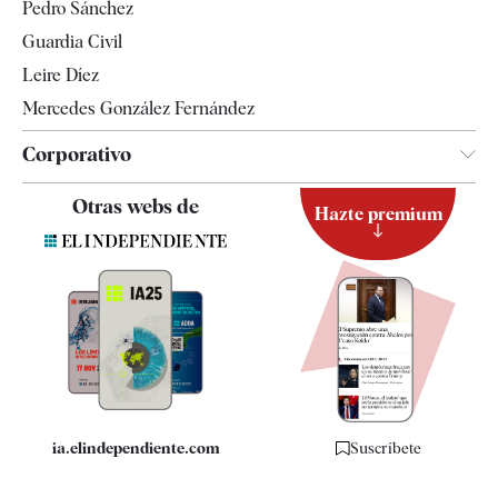
Pedro Sánchez
Tendencias
Guardia Civil
Leire Díez
Mercedes González Fernández
Corporativo
Contacto
Otras webs de
Hazte premium
Suscripción
Newsletter
Apps
Quiénes somos
Especificaciones
ia.elindependiente.com
Suscríbete