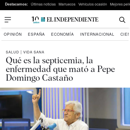
Destacamos:
Últimas noticias
Marruecos
Vehículos ocasión
Mejores pelí
OPINIÓN
ESPAÑA
ECONOMÍA
INTERNACIONAL
CIE
SALUD
|
VIDA SANA
Qué es la septicemia, la
enfermedad que mató a Pepe
Domingo Castaño