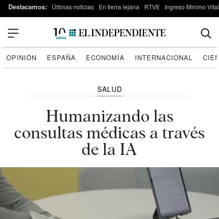
Destacamos:
Últimas noticias
En tierra lejana
RTVE
Ingreso Mínimo Vital
OPINIÓN
ESPAÑA
ECONOMÍA
INTERNACIONAL
CIE
SALUD
Humanizando las
consultas médicas a través
de la IA