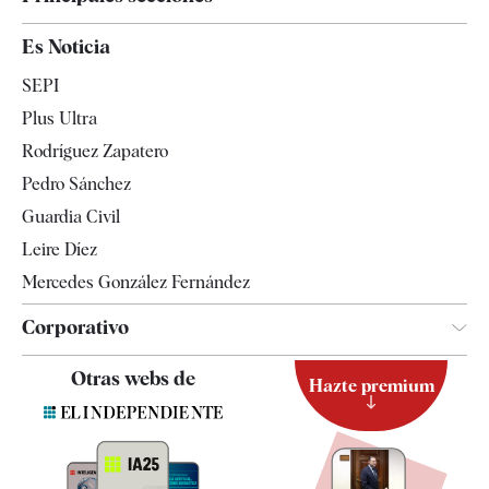
España
Es Noticia
Economía
SEPI
Internacional
Plus Ultra
Gente
Rodríguez Zapatero
Televisión
Pedro Sánchez
Tendencias
Guardia Civil
Leire Díez
Mercedes González Fernández
Corporativo
Contacto
Otras webs de
Hazte premium
Suscripción
Newsletter
Apps