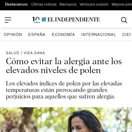
Destacamos:
Últimas noticias
Marruecos
Vehículos ocasión
Mejores pelí
OPINIÓN
ESPAÑA
ECONOMÍA
INTERNACIONAL
CIE
SALUD
|
VIDA SANA
Cómo evitar la alergia ante los
elevados niveles de polen
Los elevados índices de polen por las elevadas
temperaturas están provocando grandes
perjuicios para aquellos que sufren alergia.