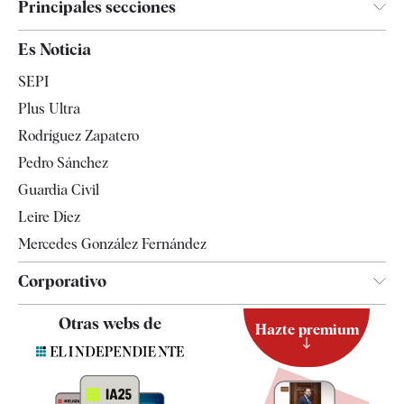
Principales secciones
España
Es Noticia
Economía
SEPI
Internacional
Plus Ultra
Gente
Rodríguez Zapatero
Televisión
Pedro Sánchez
Tendencias
Guardia Civil
Leire Díez
Mercedes González Fernández
Corporativo
Contacto
Otras webs de
Hazte premium
Suscripción
Newsletter
Apps