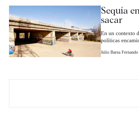
Sequía en
sacar
En un contexto d
políticas encami
Julio Barea
Fernando