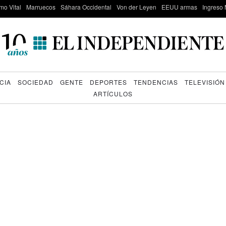
mo Vital
Marruecos
Sáhara Occidental
Von der Leyen
EEUU armas
Ingreso 
CIA
SOCIEDAD
GENTE
DEPORTES
TENDENCIAS
TELEVISIÓN
ARTÍCULOS