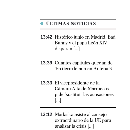
ÚLTIMAS NOTICIAS
Histórico junio en Madrid, Bad
13:42
Bunny y el papa León XIV
disparan [...]
Cuántos capítulos quedan de
13:39
'En tierra lejana' en Antena 3
El vicepresidente de la
13:33
Cámara Alta de Marruecos
pide "sustituir las acusaciones
[...]
Marlaska asiste al consejo
13:12
extraordinario de la UE para
analizar la crisis [...]