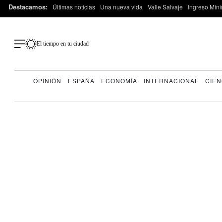
Destacamos:
Últimas noticias
Una nueva vida
Valle Salvaje
Ingreso Míni
El tiempo en tu ciudad
OPINIÓN
ESPAÑA
ECONOMÍA
INTERNACIONAL
CIEN