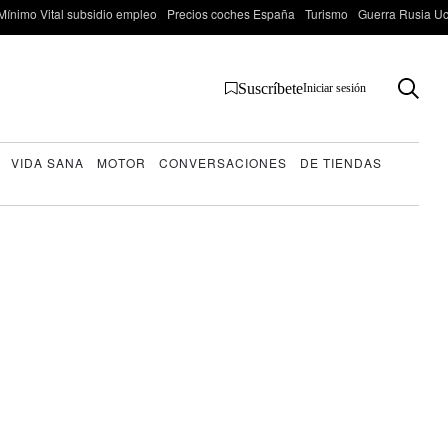
Mínimo Vital subsidio empleo
Precios coches España
Turismo
Guerra Rusia Ucr
Suscríbete
Iniciar sesión
VIDA SANA
MOTOR
CONVERSACIONES
DE TIENDAS