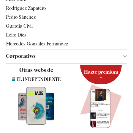
Gente
Rodríguez Zapatero
Televisión
Pedro Sánchez
Tendencias
Guardia Civil
Leire Díez
Mercedes González Fernández
Corporativo
Contacto
Otras webs de
Hazte premium
Suscripción
Newsletter
Apps
Quiénes somos
Especificaciones