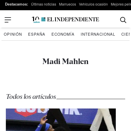
Destacamos:
Últimas noticias
Marruecos
Vehículos ocasión
Mejores pelí
OPINIÓN
ESPAÑA
ECONOMÍA
INTERNACIONAL
CIE
Madi Mahlen
Todos los artículos