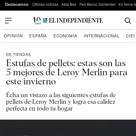
Destacamos:
Últimas noticias
Aída Bao
Fed Banco Santander
En tierra 
OPINIÓN
ESPAÑA
ECONOMÍA
INTERNACIONAL
CIE
DE TIENDAS
Estufas de pellets: estas son las
5 mejores de Leroy Merlin para
este invierno
Écha un vistazo a las siguientes estufas de
pellets de Leroy Merlin y logra esa calidez
perfecta en todo tu hogar