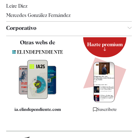
Leire Díez
Mercedes González Fernández
Corporativo
Contacto
Otras webs de
Hazte premium
Suscripción
Newsletter
Apps
Quiénes somos
Especificaciones
ia.elindependiente.com
Suscríbete