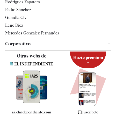
Rodríguez Zapatero
Televisión
Pedro Sánchez
Tendencias
Guardia Civil
Leire Díez
Mercedes González Fernández
Corporativo
Contacto
Otras webs de
Hazte premium
Suscripción
Newsletter
Apps
Quiénes somos
Especificaciones
ia.elindependiente.com
Suscríbete