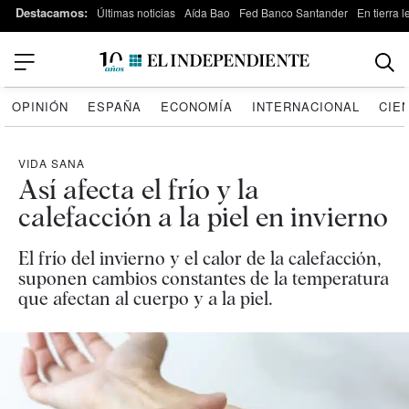
Destacamos:
Últimas noticias
Aída Bao
Fed Banco Santander
En tierra 
OPINIÓN
ESPAÑA
ECONOMÍA
INTERNACIONAL
CIE
VIDA SANA
Así afecta el frío y la
calefacción a la piel en invierno
El frío del invierno y el calor de la calefacción,
suponen cambios constantes de la temperatura
que afectan al cuerpo y a la piel.