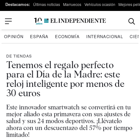
Destacamos:
Últimas noticias
Marruecos
Vehículos ocasión
Mejores pelí
OPINIÓN
ESPAÑA
ECONOMÍA
INTERNACIONAL
CIE
DE TIENDAS
Tenemos el regalo perfecto
para el Día de la Madre: este
reloj inteligente por menos de
30 euros
Este innovador smartwatch se convertirá en tu
mejor aliado esta primavera con sus ajustes de
salud y sus 24 modos deportivos. ¡Llévatelo
ahora con un descuentazo del 57% por tiempo
limitado!