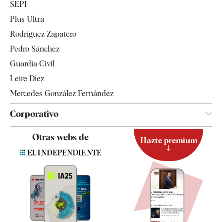
SEPI
Internacional
Plus Ultra
Gente
Rodríguez Zapatero
Televisión
Pedro Sánchez
Tendencias
Guardia Civil
Leire Díez
Mercedes González Fernández
Corporativo
Contacto
Otras webs de
Hazte premium
Suscripción
Newsletter
Apps
Quiénes somos
Especificaciones