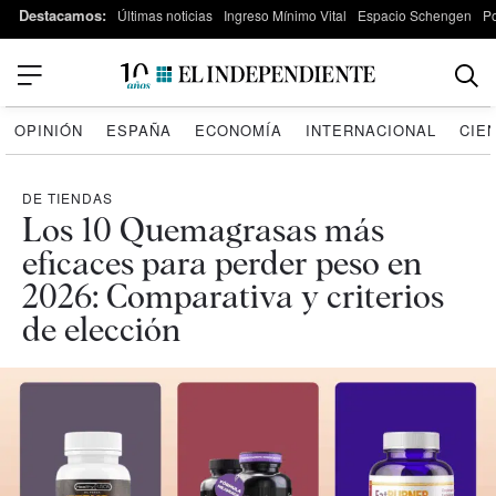
Destacamos:
Últimas noticias
Ingreso Mínimo Vital
Espacio Schengen
P
OPINIÓN
ESPAÑA
ECONOMÍA
INTERNACIONAL
CIE
DE TIENDAS
Los 10 Quemagrasas más
eficaces para perder peso en
2026: Comparativa y criterios
de elección