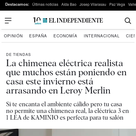
Destacamos:
Últimas noticias
Aída Bao
Josep Vilarasau
Paz Vega
Vall
OPINIÓN
ESPAÑA
ECONOMÍA
INTERNACIONAL
CIE
DE TIENDAS
La chimenea eléctrica realista
que muchos están poniendo en
casa este invierno está
arrasando en Leroy Merlin
Si te encanta el ambiente cálido pero tu casa
no permite una chimenea real, la eléctrica 3 en
1 LEA de KAMINIO es perfecta para tu salón