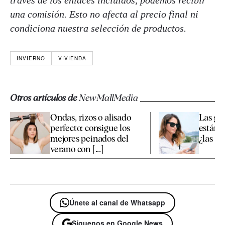
través de los enlaces incluidos, podemos recibir
una comisión. Esto no afecta al precio final ni
condiciona nuestra selección de productos.
INVIERNO
VIVIENDA
Otros artículos de
NewMallMedia
Ondas, rizos o alisado
Las gaf
perfecto: consigue los
están p
mejores peinados del
¿las c
verano con [...]
Únete al canal de Whatsapp
Síguenos en Google News