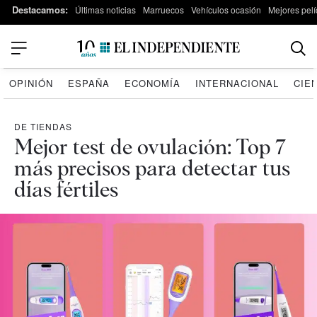
Destacamos:
Últimas noticias
Marruecos
Vehículos ocasión
Mejores pelí
OPINIÓN
ESPAÑA
ECONOMÍA
INTERNACIONAL
CIE
DE TIENDAS
Mejor test de ovulación: Top 7
más precisos para detectar tus
días fértiles