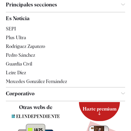
Principales secciones
España
Es Noticia
Economía
SEPI
Internacional
Plus Ultra
Gente
Rodríguez Zapatero
Televisión
Pedro Sánchez
Tendencias
Guardia Civil
Leire Díez
Mercedes González Fernández
Corporativo
Contacto
Otras webs de
Hazte premium
Suscripción
Newsletter
Apps