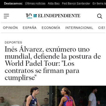
Destacamos:
Últimas noticias
Aída Bao
Fed Banco Santander
En tierra 
OPINIÓN
ESPAÑA
ECONOMÍA
INTERNACIONAL
CIE
DEPORTES
Inés Álvarez, exnúmero uno
mundial, defiende la postura de
World Padel Tour: "Los
contratos se firman para
cumplirse"