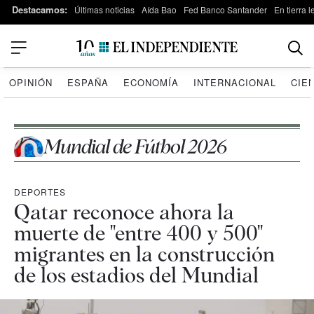
Destacamos:
Últimas noticias
Aída Bao
Fed Banco Santander
En tierra 
OPINIÓN
ESPAÑA
ECONOMÍA
INTERNACIONAL
CIE
Mundial de Fútbol 2026
DEPORTES
Qatar reconoce ahora la
muerte de "entre 400 y 500"
migrantes en la construcción
de los estadios del Mundial