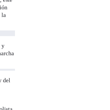
sión
 la
 y
marcha
y del
olista