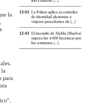
Riu Palacede [...]
La Policía aplica ya controles
13:03
que la
de identidad aleatorios a
,
viajeros procedentes de [...]
e
El incendio de Niebla (Huelva)
12:43
supera las 4.000 hectáreas por
los continuos [...]
ales.
 la
o para
dora
ico".