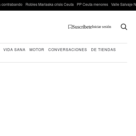
 contrabando
Robles Marlaska crisis Ceuta
PP Ceuta menores
Valle Salvaje N
Suscríbete
Iniciar sesión
VIDA SANA
MOTOR
CONVERSACIONES
DE TIENDAS