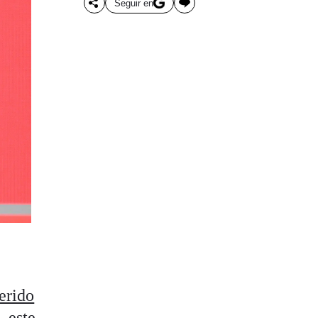
Seguir en
erido
, este