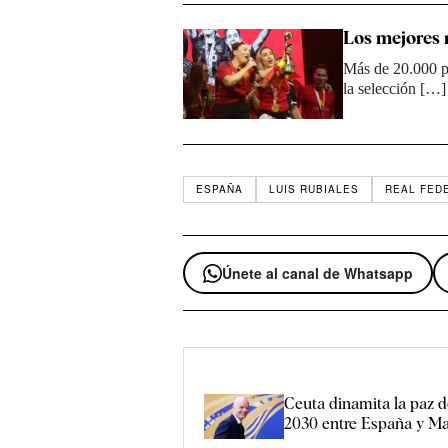
Los mejores 
Más de 20.000 pe
la selección […]
ESPAÑA
LUIS RUBIALES
REAL FED
Únete al canal de Whatsapp
Ceuta dinamita la paz 
2030 entre España y M