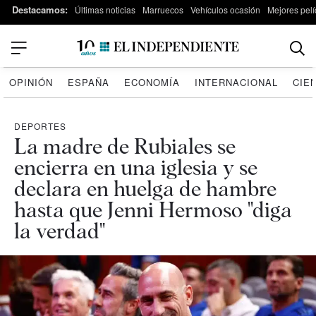
Destacamos:
Últimas noticias
Marruecos
Vehículos ocasión
Mejores pelí
OPINIÓN
ESPAÑA
ECONOMÍA
INTERNACIONAL
CIE
DEPORTES
La madre de Rubiales se
encierra en una iglesia y se
declara en huelga de hambre
hasta que Jenni Hermoso "diga
la verdad"