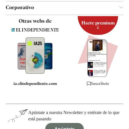
Corporativo
Contacto
Otras webs de
Hazte premium
Suscripción
Newsletter
Apps
Quiénes somos
Especificaciones
ia.elindependiente.com
Suscríbete
Apúntate a nuestra Newsletter y entérate de lo que
está pasando
Apúntate