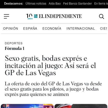
Destacamos:
Últimas noticias
Aída Bao
Fed Banco Santander
En tierra 
OPINIÓN
ESPAÑA
ECONOMÍA
INTERNACIONAL
CIE
DEPORTES
Fórmula 1
Sexo gratis, bodas exprés e
incitación al juego: Así será el
GP de Las Vegas
La oferta de ocio del GP de Las Vegas va desde
el sexo gratis para los pilotos, a juego y bodas
exprés para quienes se animen