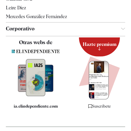
Leire Díez
Mercedes González Fernández
Corporativo
Contacto
Otras webs de
Hazte premium
Suscripción
Newsletter
Apps
Quiénes somos
Especificaciones
ia.elindependiente.com
Suscríbete