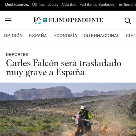
Destacamos:
Últimas noticias
Aída Bao
Fed Banco Santander
En tierra 
OPINIÓN
ESPAÑA
ECONOMÍA
INTERNACIONAL
CIE
DEPORTES
Carles Falcón será trasladado
muy grave a España