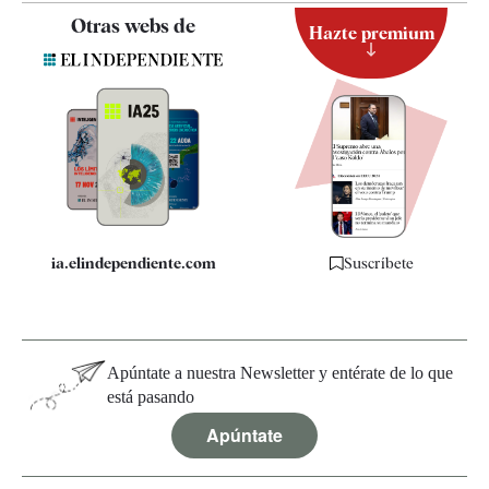
Contacto
Otras webs de
Hazte premium
Suscripción
Newsletter
Apps
Quiénes somos
Especificaciones
ia.elindependiente.com
Suscríbete
Apúntate a nuestra Newsletter y entérate de lo que
está pasando
Apúntate