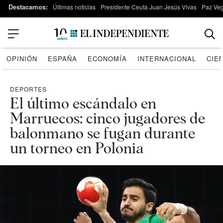
Destacamos:
Últimas noticias
Presidente Ceuta Juan Jesús Vivas
Paz Ve
OPINIÓN
ESPAÑA
ECONOMÍA
INTERNACIONAL
CIE
DEPORTES
El último escándalo en
Marruecos: cinco jugadores de
balonmano se fugan durante
un torneo en Polonia