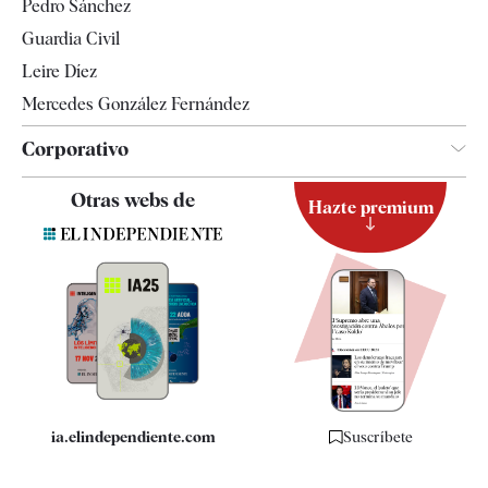
Pedro Sánchez
Tendencias
Guardia Civil
Leire Díez
Mercedes González Fernández
Corporativo
Contacto
Otras webs de
Hazte premium
Suscripción
Newsletter
Apps
Quiénes somos
Especificaciones
ia.elindependiente.com
Suscríbete