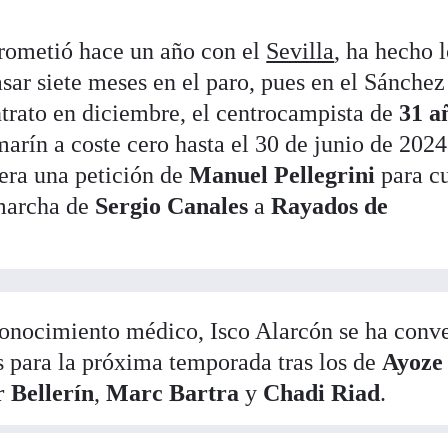
rometió hace un año con el
Sevilla
, ha hecho 
asar siete meses en el paro, pues en el Sánchez
ntrato en diciembre, el centrocampista de
31 a
marín a coste cero hasta el 30 de junio de 2024
 era una petición de
Manuel Pellegrini
para cu
 marcha de
Sergio Canales
a
Rayados de
econocimiento médico, Isco Alarcón se ha conv
is para la próxima temporada tras los de
Ayoze
 Bellerín
,
Marc Bartra
y
Chadi Riad
.