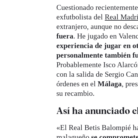
Cuestionado recientemente 
exfutbolista del
Real Madr
extranjero, aunque no desc
fuera
. He jugado en Valenc
experiencia de jugar en o
personalmente también 
Probablemente Isco Alarcón 
con la salida de Sergio Can
órdenes en el
Málaga
, pre
su recambio.
Así ha anunciado el 
«El Real Betis Balompié ha 
malagueño
se compromete 