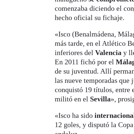
comenzaba diciendo el con
hecho oficial su fichaje.
«Isco (Benalmádena, Málaga
más tarde, en el Atlético 
inferiores del
Valencia
y l
En 2011 fichó por el
Mála
de su juventud. Allí perman
las nueve temporadas que j
conquistó 19 títulos, entr
militó en el
Sevilla
», prosi
«Isco ha sido
internaciona
12 goles, y disputó la Cop
andaluz.