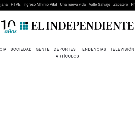
lejana
RTVE
Ingreso Mínimo Vital
Una nueva vida
Valle Salvaje
Zapatero
Pr
CIA
SOCIEDAD
GENTE
DEPORTES
TENDENCIAS
TELEVISIÓN
ARTÍCULOS