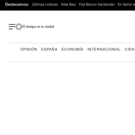
Destacamos:
Últimas noticias
Aída Bao
Fed Banco Santander
En tierra 
El tiempo en tu ciudad
OPINIÓN
ESPAÑA
ECONOMÍA
INTERNACIONAL
CIEN