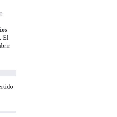
lo
ños
. El
brir
ertido