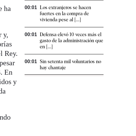
e ha
Los extranjeros se hacen
00:01
fuertes en la compra de
vivienda pese al [...]
 y,
Defensa elevó 10 veces más el
00:01
gasto de la administración que
orías
en [...]
l Rey.
Sin setenta mil voluntarios no
 pesar
00:01
hay chantaje
. En
idos y
da
ando