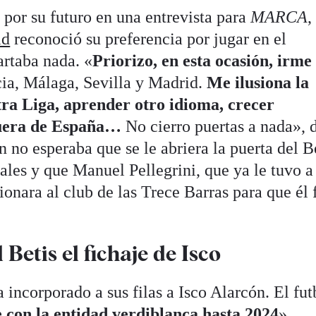
por su futuro en una entrevista para
MARCA
,
id
reconoció su preferencia por jugar en el
artaba nada. «
Priorizo, en esta ocasión, irme
ia, Málaga, Sevilla y Madrid.
Me ilusiona la
tra Liga, aprender otro idioma, crecer
fuera de España…
No cierro puertas a nada», d
no esperaba que se le abriera la puerta del B
ales y que Manuel Pellegrini, que ya le tuvo a
sionara al club de las Trece Barras para que él 
Betis el fichaje de Isco
incorporado a sus filas a Isco Alarcón. El fut
con la entidad verdiblanca hasta 2024
»,