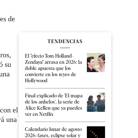
nes de
9
TENDENCIAS
ros,
El "efecto Tom Holland-
Zendaya" arrasa en 2026: la
ó su
doble apuesta que los
 una
convierte en los reyes de
Hollywood
Final explicado de 'El mapa
de los anhelos', la serie de
Alice Kellen que ya puedes
 con el
ver en Netflix
rá una
Calendario lunar de agosto
2026: fases, eclipse solar y