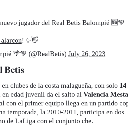
 nuevo jugador del Real Betis Balompié 🆕💚
alarcon
! ✨👋
mpié 🌴💚 (@RealBetis)
July 26, 2023
l Betis
s en clubes de la costa malagueña, con solo
14 
a en edad juvenil da el salto al
Valencia Mesta
al con el primer equipo llega en un partido co
ma temporada, la 2010-2011, participa en dos
no de LaLiga con el conjunto che.