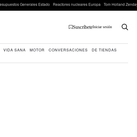
esupuestos Generales Estado
Reactores nucleares Europa
Tom Holland Zenda
Suscríbete
Iniciar sesión
VIDA SANA
MOTOR
CONVERSACIONES
DE TIENDAS