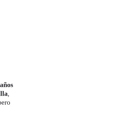
años
lla
,
pero