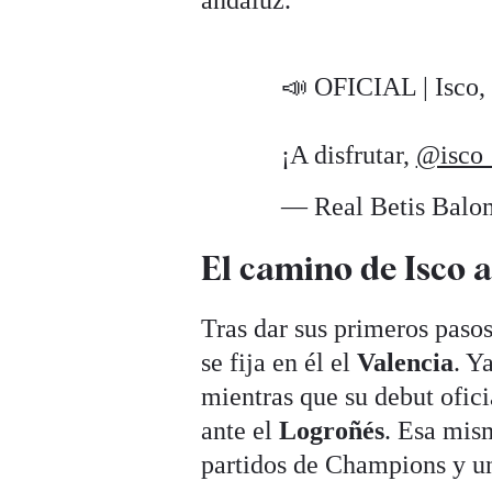
📣 OFICIAL | Isco,
¡A disfrutar,
@isco_
— Real Betis Balo
El camino de Isco a
Tras dar sus primeros paso
se fija en él el
Valencia
. Y
mientras que su debut ofici
ante el
Logroñés
. Esa mis
partidos de Champions y u