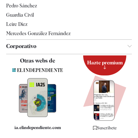
Televisión
Pedro Sánchez
Tendencias
Guardia Civil
Leire Díez
Mercedes González Fernández
Corporativo
Contacto
Otras webs de
Hazte premium
Suscripción
Newsletter
Apps
Quiénes somos
Especificaciones
ia.elindependiente.com
Suscríbete