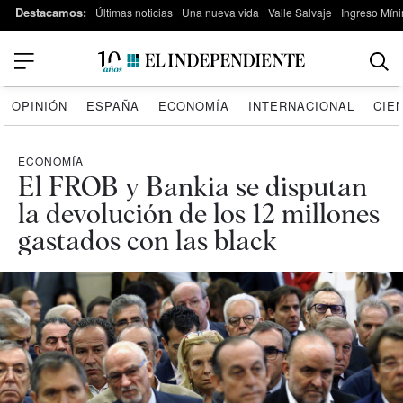
Destacamos:
Últimas noticias
Una nueva vida
Valle Salvaje
Ingreso Míni
OPINIÓN
ESPAÑA
ECONOMÍA
INTERNACIONAL
CIE
ECONOMÍA
El FROB y Bankia se disputan
la devolución de los 12 millones
gastados con las black