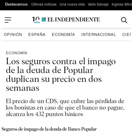
Destacamos:
Últimas noticias
Una nueva vida
Valle Salvaje
Ingreso Míni
OPINIÓN
ESPAÑA
ECONOMÍA
INTERNACIONAL
CIE
ECONOMÍA
Los seguros contra el impago
de la deuda de Popular
duplican su precio en dos
semanas
El precio de un CDS, que cubre las pérdidas de
los bonistas en caso de que el banco no pague,
alcanza los 432 puntos básicos