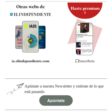
Contacto
Otras webs de
Hazte premium
Suscripción
Newsletter
Apps
Quiénes somos
Especificaciones
ia.elindependiente.com
Suscríbete
Apúntate a nuestra Newsletter y entérate de lo que
está pasando
Apúntate