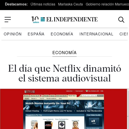
Destacamos:
Últimas noticias
Marlaska Ceuta
Gobierno relación Marruec
OPINIÓN
ESPAÑA
ECONOMÍA
INTERNACIONAL
CIE
ECONOMÍA
El día que Netflix dinamitó
el sistema audiovisual