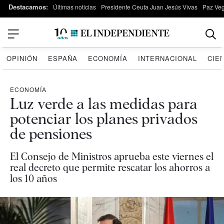
Destacamos:
Últimas noticias
Presidente Ceuta Juan Jesús Vivas
Paz Ve
OPINIÓN
ESPAÑA
ECONOMÍA
INTERNACIONAL
CIE
ECONOMÍA
Luz verde a las medidas para
potenciar los planes privados
de pensiones
El Consejo de Ministros aprueba este viernes el
real decreto que permite rescatar los ahorros a
los 10 años