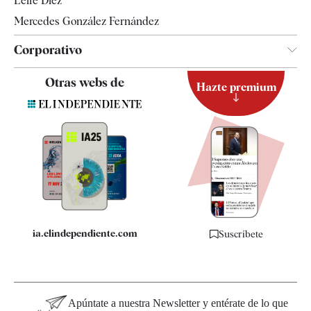
Leire Díez
Mercedes González Fernández
Corporativo
Contacto
Otras webs de
Hazte premium
Suscripción
Newsletter
Apps
Quiénes somos
Especificaciones
ia.elindependiente.com
Suscríbete
Apúntate a nuestra Newsletter y entérate de lo que