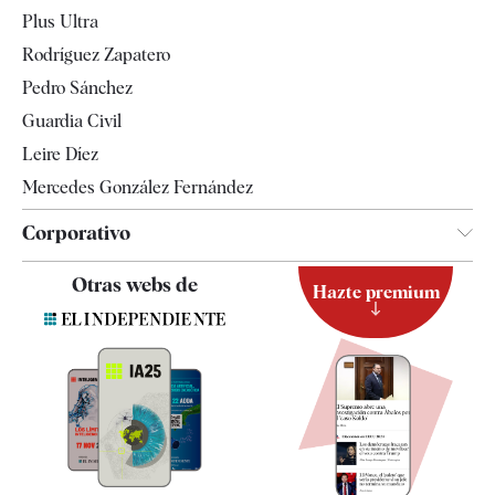
Internacional
Plus Ultra
Gente
Rodríguez Zapatero
Televisión
Pedro Sánchez
Tendencias
Guardia Civil
Leire Díez
Mercedes González Fernández
Corporativo
Contacto
Otras webs de
Hazte premium
Suscripción
Newsletter
Apps
Quiénes somos
Especificaciones