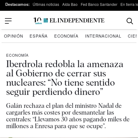
Destacamos:
Últimas noticias
Aída Bao
Fed Banco Santander
En tierra 
OPINIÓN
ESPAÑA
ECONOMÍA
INTERNACIONAL
CIE
ECONOMÍA
Iberdrola redobla la amenaza
al Gobierno de cerrar sus
nucleares: “No tiene sentido
seguir perdiendo dinero”
Galán rechaza el plan del ministro Nadal de
cargarles más costes por desmantelar las
centrales: “Llevamos 30 años pagando miles de
millones a Enresa para que se ocupe”.