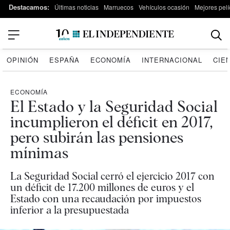
Destacamos:
Últimas noticias
Marruecos
Vehículos ocasión
Mejores pelí
OPINIÓN
ESPAÑA
ECONOMÍA
INTERNACIONAL
CIE
ECONOMÍA
El Estado y la Seguridad Social
incumplieron el déficit en 2017,
pero subirán las pensiones
mínimas
La Seguridad Social cerró el ejercicio 2017 con
un déficit de 17.200 millones de euros y el
Estado con una recaudación por impuestos
inferior a la presupuestada