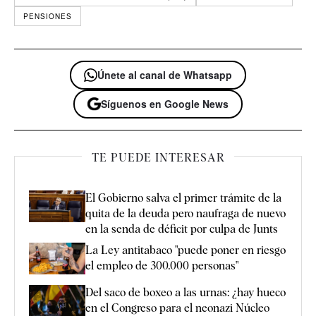
PENSIONES
Únete al canal de Whatsapp
Síguenos en Google News
TE PUEDE INTERESAR
El Gobierno salva el primer trámite de la
quita de la deuda pero naufraga de nuevo
en la senda de déficit por culpa de Junts
La Ley antitabaco "puede poner en riesgo
el empleo de 300.000 personas"
Del saco de boxeo a las urnas: ¿hay hueco
en el Congreso para el neonazi Núcleo