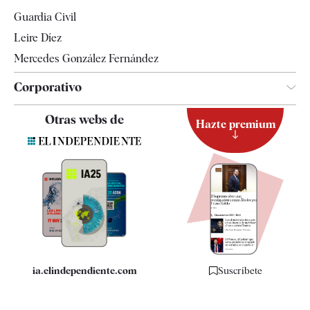
Tendencias
Guardia Civil
Leire Díez
Mercedes González Fernández
Corporativo
Contacto
Otras webs de
Hazte premium
Suscripción
Newsletter
Apps
Quiénes somos
Especificaciones
ia.elindependiente.com
Suscríbete