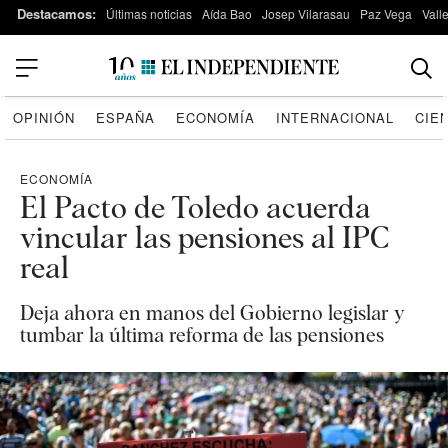
Destacamos:
Últimas noticias
Aída Bao
Josep Vilarasau
Paz Vega
Vall
OPINIÓN
ESPAÑA
ECONOMÍA
INTERNACIONAL
CIE
ECONOMÍA
El Pacto de Toledo acuerda
vincular las pensiones al IPC
real
Deja ahora en manos del Gobierno legislar y
tumbar la última reforma de las pensiones