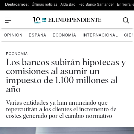
Destacamos:
Últimas noticias
Aída Bao
Fed Banco Santander
En tierra 
OPINIÓN
ESPAÑA
ECONOMÍA
INTERNACIONAL
CIE
ECONOMÍA
Los bancos subirán hipotecas y
comisiones al asumir un
impuesto de 1.100 millones al
año
Varias entidades ya han anunciado que
repercutirán a los clientes el incremento de
costes generado por el cambio normativo