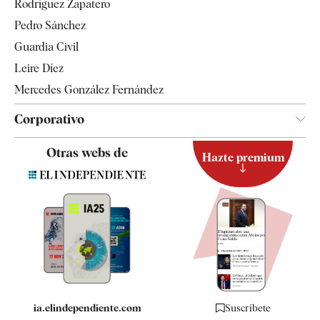
Rodríguez Zapatero
Televisión
Pedro Sánchez
Tendencias
Guardia Civil
Leire Díez
Mercedes González Fernández
Corporativo
Contacto
Otras webs de
Hazte premium
Suscripción
Newsletter
Apps
Quiénes somos
Especificaciones
ia.elindependiente.com
Suscríbete