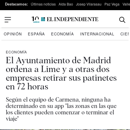
Destacamos:
Últimas noticias
Aída Bao
Josep Vilarasau
Paz Vega
Vall
OPINIÓN
ESPAÑA
ECONOMÍA
INTERNACIONAL
CIE
ECONOMÍA
El Ayuntamiento de Madrid
ordena a Lime y a otras dos
empresas retirar sus patinetes
en 72 horas
Según el equipo de Carmena, ninguna ha
determinado en su app "las zonas en las que
los clientes pueden comenzar o terminar el
viaje"