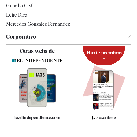
Tendencias
Guardia Civil
Leire Díez
Mercedes González Fernández
Corporativo
Contacto
Otras webs de
Hazte premium
Suscripción
Newsletter
Apps
Quiénes somos
Especificaciones
ia.elindependiente.com
Suscríbete