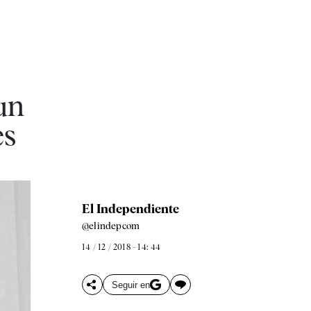
un
es
El Independiente
@elindepcom
14 / 12 / 2018 - 14: 44
Seguir en