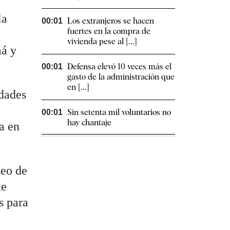
la
Los extranjeros se hacen
00:01
fuertes en la compra de
vivienda pese al [...]
má y
Defensa elevó 10 veces más el
00:01
gasto de la administración que
en [...]
idades
Sin setenta mil voluntarios no
00:01
hay chantaje
a en
seo de
ue
s para