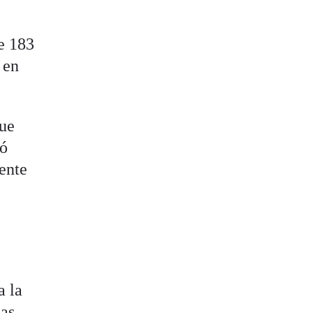
e 183
 en
que
tó
dente
,
a la
las