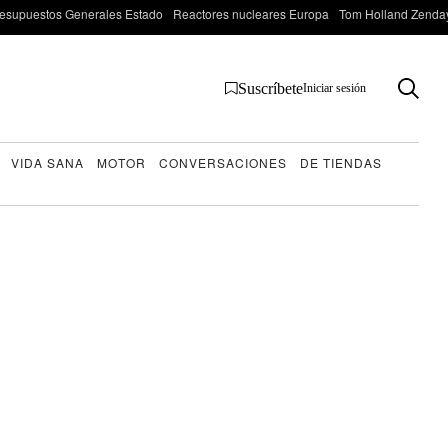
esupuestos Generales Estado
Reactores nucleares Europa
Tom Holland Zenda
Suscríbete
Iniciar sesión
VIDA SANA
MOTOR
CONVERSACIONES
DE TIENDAS