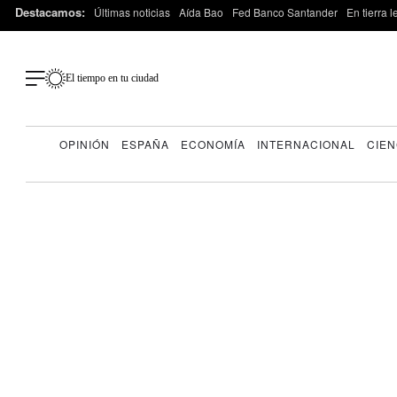
Destacamos:
Últimas noticias
Aída Bao
Fed Banco Santander
En tierra 
El tiempo en tu ciudad
OPINIÓN
ESPAÑA
ECONOMÍA
INTERNACIONAL
CIEN