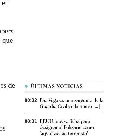
l en
opers
o que
res de
ÚLTIMAS NOTICIAS
Paz Vega es una sargento de la
00:02
Guardia Civil en la nueva [...]
EEUU mueve ficha para
00:01
os
designar al Polisario como
"organización terrorista"