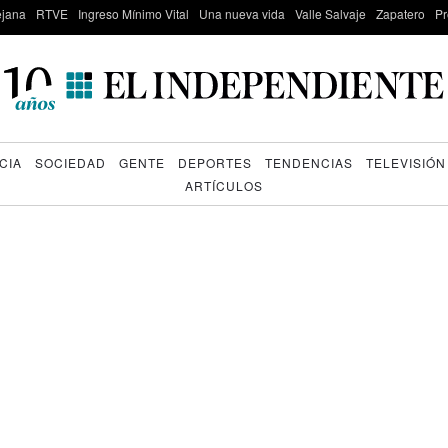
lejana
RTVE
Ingreso Mínimo Vital
Una nueva vida
Valle Salvaje
Zapatero
Pr
CIA
SOCIEDAD
GENTE
DEPORTES
TENDENCIAS
TELEVISIÓN
ARTÍCULOS