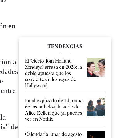
ión en
TENDENCIAS
El "efecto Tom Holland-
ción a
Zendaya" arrasa en 2026: la
iedades
doble apuesta que los
convierte en los reyes de
ue
Hollywood
 entre
Final explicado de 'El mapa
de los anhelos', la serie de
Alice Kellen que ya puedes
la
ver en Netflix
ia" de
Calendario lunar de agosto