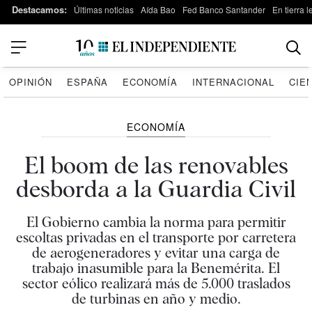
Destacamos:
Últimas noticias
Aída Bao
Fed Banco Santander
En tierra 
OPINIÓN
ESPAÑA
ECONOMÍA
INTERNACIONAL
CIE
ECONOMÍA
El boom de las renovables
desborda a la Guardia Civil
El Gobierno cambia la norma para permitir
escoltas privadas en el transporte por carretera
de aerogeneradores y evitar una carga de
trabajo inasumible para la Benemérita. El
sector eólico realizará más de 5.000 traslados
de turbinas en año y medio.