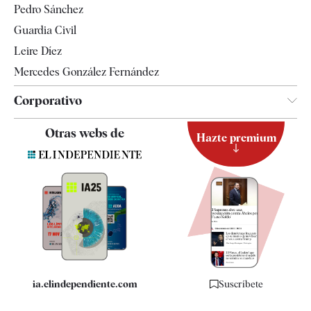
Pedro Sánchez
Tendencias
Guardia Civil
Leire Díez
Mercedes González Fernández
Corporativo
Contacto
Otras webs de
Hazte premium
Suscripción
Newsletter
Apps
Quiénes somos
Especificaciones
ia.elindependiente.com
Suscríbete