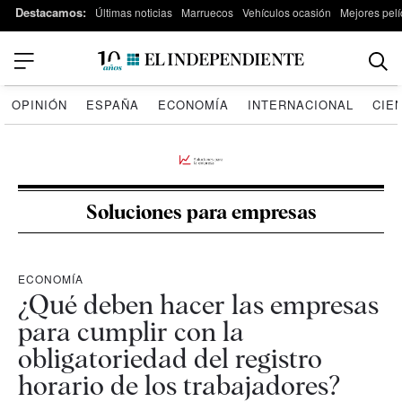
Destacamos:
Últimas noticias
Marruecos
Vehículos ocasión
Mejores pelí
OPINIÓN
ESPAÑA
ECONOMÍA
INTERNACIONAL
CIE
Soluciones para empresas
ECONOMÍA
¿Qué deben hacer las empresas
para cumplir con la
obligatoriedad del registro
horario de los trabajadores?