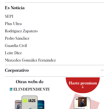
España
Es Noticia
Economía
SEPI
Internacional
Plus Ultra
Gente
Rodríguez Zapatero
Televisión
Pedro Sánchez
Tendencias
Guardia Civil
Leire Díez
Mercedes González Fernández
Corporativo
Contacto
Otras webs de
Hazte premium
Suscripción
Newsletter
Apps
Quiénes somos