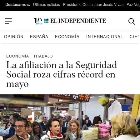
Destacamos:
Últimas noticias
Presidente Ceuta Juan Jesús Vivas
Paz Ve
OPINIÓN
ESPAÑA
ECONOMÍA
INTERNACIONAL
CIE
ECONOMÍA
|
TRABAJO
La afiliación a la Seguridad
Social roza cifras récord en
mayo