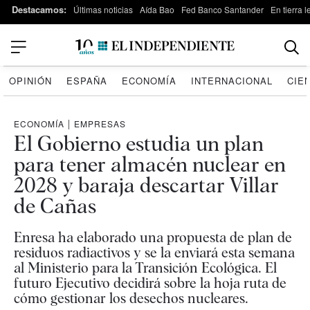
Destacamos:
Últimas noticias
Aída Bao
Fed Banco Santander
En tierra 
OPINIÓN
ESPAÑA
ECONOMÍA
INTERNACIONAL
CIE
ECONOMÍA
|
EMPRESAS
El Gobierno estudia un plan
para tener almacén nuclear en
2028 y baraja descartar Villar
de Cañas
Enresa ha elaborado una propuesta de plan de
residuos radiactivos y se la enviará esta semana
al Ministerio para la Transición Ecológica. El
futuro Ejecutivo decidirá sobre la hoja ruta de
cómo gestionar los desechos nucleares.