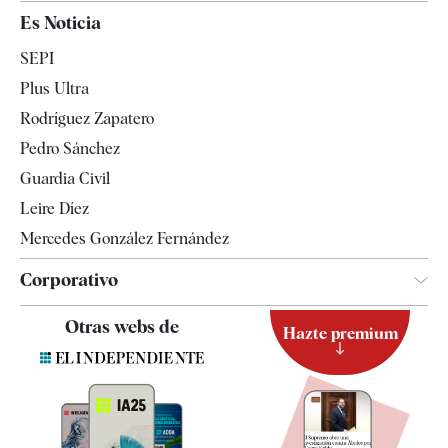
España
Es Noticia
Economía
SEPI
Internacional
Plus Ultra
Gente
Rodríguez Zapatero
Televisión
Pedro Sánchez
Tendencias
Guardia Civil
Leire Díez
Mercedes González Fernández
Corporativo
Contacto
Otras webs de
Hazte premium
Suscripción
Newsletter
Apps
Quiénes somos