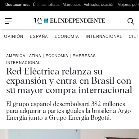
Destacamos:
Últimas noticias
Marruecos
Vehículos ocasión
Mejores pelí
OPINIÓN
ESPAÑA
ECONOMÍA
INTERNACIONAL
CIE
AMÉRICA LATINA
|
ECONOMÍA
|
EMPRESAS
|
INTERNACIONAL
Red Eléctrica relanza su
expansión y entra en Brasil con
su mayor compra internacional
El grupo español desembolsará 382 millones
para adquirir a partes iguales la brasileña Argo
Energía junto a Grupo Energía Bogotá.