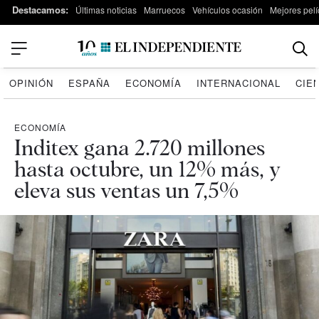
Destacamos:
Últimas noticias
Marruecos
Vehículos ocasión
Mejores pelí
OPINIÓN
ESPAÑA
ECONOMÍA
INTERNACIONAL
CIE
ECONOMÍA
Inditex gana 2.720 millones
hasta octubre, un 12% más, y
eleva sus ventas un 7,5%