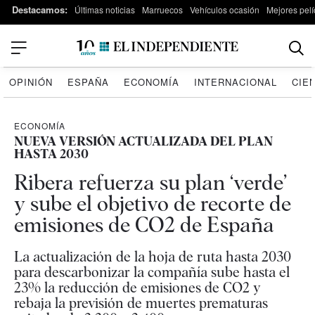
Destacamos:
Últimas noticias
Marruecos
Vehículos ocasión
Mejores pelí
OPINIÓN
ESPAÑA
ECONOMÍA
INTERNACIONAL
CIE
ECONOMÍA
NUEVA VERSIÓN ACTUALIZADA DEL PLAN
HASTA 2030
Ribera refuerza su plan ‘verde’
y sube el objetivo de recorte de
emisiones de CO2 de España
La actualización de la hoja de ruta hasta 2030
para descarbonizar la compañía sube hasta el
23% la reducción de emisiones de CO2 y
rebaja la previsión de muertes prematuras