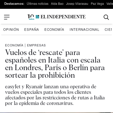
Destacamos:
Últimas noticias
Aída Bao
Josep Vilarasau
Paz Vega
Vall
OPINIÓN
ESPAÑA
ECONOMÍA
INTERNACIONAL
CIE
ECONOMÍA
|
EMPRESAS
Vuelos de ‘rescate’ para
españoles en Italia con escala
en Londres, París o Berlín para
sortear la prohibición
easyJet y Ryanair lanzan una operativa de
vuelos especiales para todos los clientes
afectados por las restricciones de rutas a Italia
por la epidemia de coronavirus.