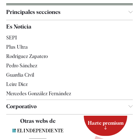
Principales secciones
España
Es Noticia
Economía
SEPI
Internacional
Plus Ultra
Gente
Rodríguez Zapatero
Televisión
Pedro Sánchez
Tendencias
Guardia Civil
Leire Díez
Mercedes González Fernández
Corporativo
Contacto
Otras webs de
Hazte premium
Suscripción
Newsletter