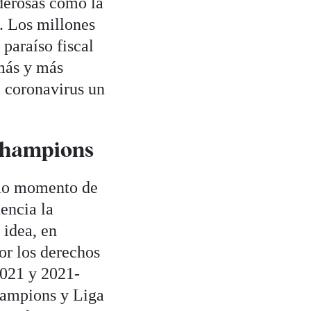
derosas como la
. Los millones
paraíso fiscal
 más y más
a coronavirus un
 Champions
imo momento de
encia la
 idea, en
or los derechos
2021 y 2021-
hampions y Liga