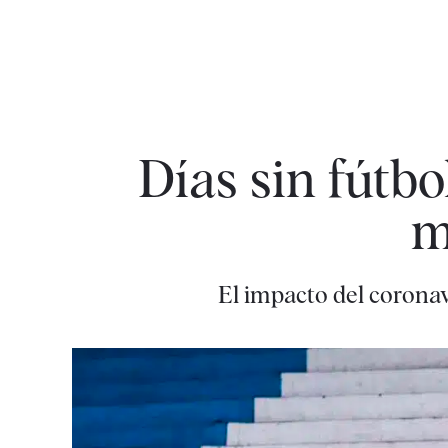
Días sin fútb
m
El impacto del corona