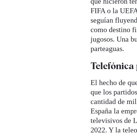
que hicieron te
FIFA o la UEFA 
seguían fluyen
como destino fi
jugosos. Una bu
parteaguas.
Telefónica
El hecho de qu
que los partido
cantidad de mil
España la empre
televisivos de
2022. Y la tele