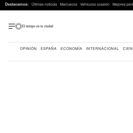
Destacamos:
Últimas noticias
Marruecos
Vehículos ocasión
Mejores pelí
El tiempo en tu ciudad
OPINIÓN
ESPAÑA
ECONOMÍA
INTERNACIONAL
CIEN