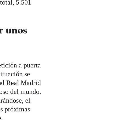
total, 5.501
r unos
tición a puerta
situación se
del Real Madrid
roso del mundo.
rándose, el
os próximas
.