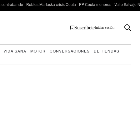
 contrabando
Robles Marlaska crisis Ceuta
PP Ceuta menores
Valle Salvaje N
Suscríbete
Iniciar sesión
VIDA SANA
MOTOR
CONVERSACIONES
DE TIENDAS