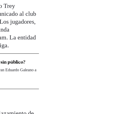
o Trey
unicado al club
¿Los jugadores,
unda
am. La entidad
iga.
 sin público?
gran Eduardo Galeano a
lazamiento de