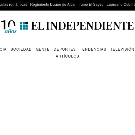
culas románticas
Regimiento Duque de Alba
Trump El Sayed
Laureano Oubiña
CIA
SOCIEDAD
GENTE
DEPORTES
TENDENCIAS
TELEVISIÓN
ARTÍCULOS