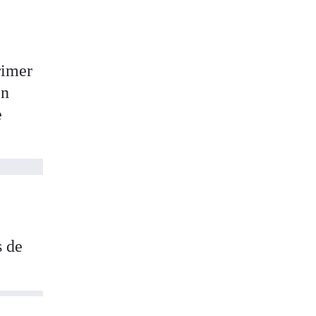
rimer
en
e
s de