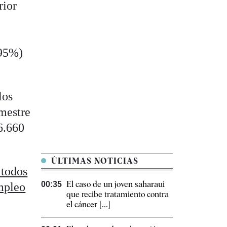
rior
(95%)
los
imestre
 6.660
ÚLTIMAS NOTICIAS
 todos
El caso de un joven saharaui
00:35
mpleo
que recibe tratamiento contra
el cáncer [...]