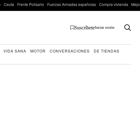
o
Ceuta
Frente Polisario
Fuerzas Armadas españolas
Compra vivienda
Mejo
Suscríbete
Iniciar sesión
VIDA SANA
MOTOR
CONVERSACIONES
DE TIENDAS