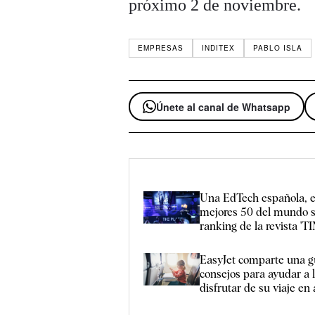
próximo 2 de noviembre.
EMPRESAS
INDITEX
PABLO ISLA
Únete al canal de Whatsapp
Una EdTech española, e
mejores 50 del mundo s
ranking de la revista 'TI
EasyJet comparte una g
consejos para ayudar a l
disfrutar de su viaje en