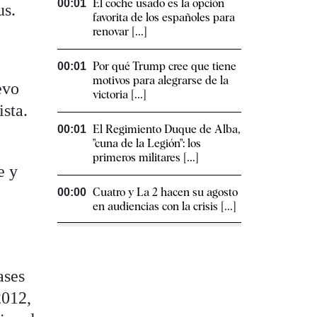
El coche usado es la opción
00:01
us.
favorita de los españoles para
renovar [...]
Por qué Trump cree que tiene
00:01
motivos para alegrarse de la
evo
victoria [...]
ista.
El Regimiento Duque de Alba,
00:01
"cuna de la Legión": los
primeros militares [...]
e y
Cuatro y La 2 hacen su agosto
00:00
en audiencias con la crisis [...]
ases
2012,