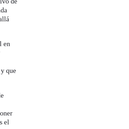
tivo de
nda
allá
l en
y
 y que
de
poner
s el