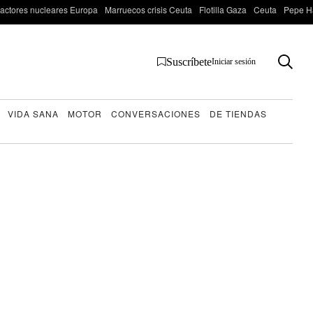
actores nucleares Europa
Marruecos crisis Ceuta
Flotilla Gaza
Ceuta
Pepe H
Suscríbete
Iniciar sesión
VIDA SANA
MOTOR
CONVERSACIONES
DE TIENDAS