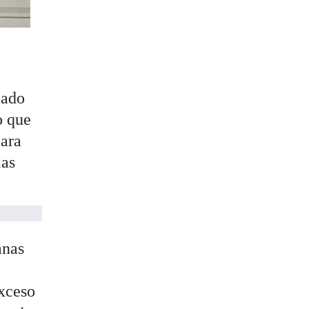
cado
o que
para
las
anas
exceso