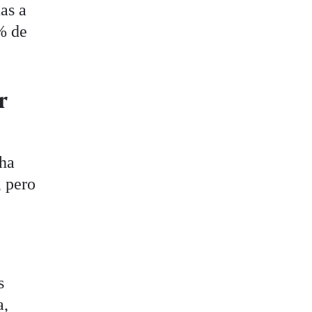
das a
% de
r
 ha
, pero
s
a,