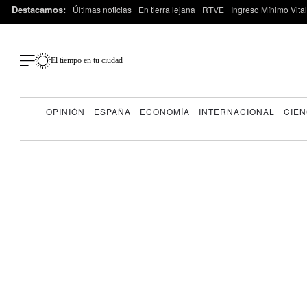
Destacamos:
Últimas noticias
En tierra lejana
RTVE
Ingreso Mínimo Vital
El tiempo en tu ciudad
OPINIÓN
ESPAÑA
ECONOMÍA
INTERNACIONAL
CIEN