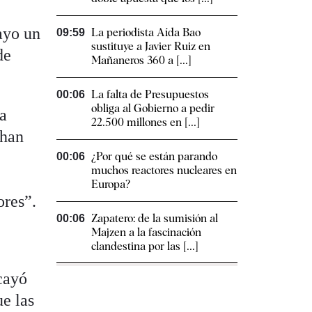
ayo un
La periodista Aída Bao
09:59
sustituye a Javier Ruiz en
de
Mañaneros 360 a [...]
La falta de Presupuestos
00:06
obliga al Gobierno a pedir
na
22.500 millones en [...]
 han
¿Por qué se están parando
00:06
muchos reactores nucleares en
Europa?
ores”.
Zapatero: de la sumisión al
00:06
Majzen a la fascinación
clandestina por las [...]
 cayó
e las