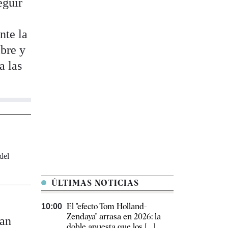
eguir
nte la
ibre y
a las
 del
ÚLTIMAS NOTICIAS
El "efecto Tom Holland-
10:00
Zendaya" arrasa en 2026: la
han
doble apuesta que los [...]