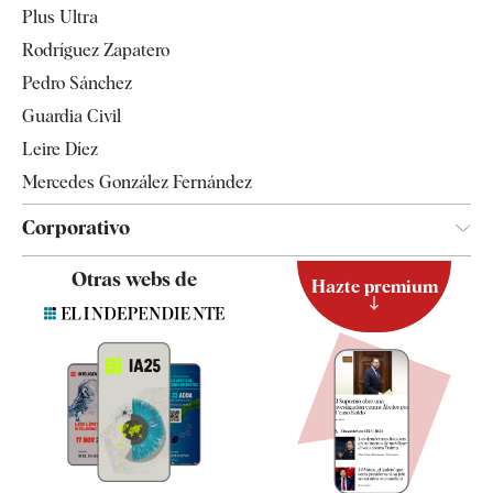
Plus Ultra
Gente
Rodríguez Zapatero
Televisión
Pedro Sánchez
Tendencias
Guardia Civil
Leire Díez
Mercedes González Fernández
Corporativo
Contacto
Otras webs de
Hazte premium
Suscripción
Newsletter
Apps
Quiénes somos
Especificaciones