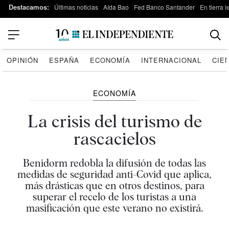
Destacamos:
Últimas noticias
Aída Bao
Fed Banco Santander
En tierra 
OPINIÓN
ESPAÑA
ECONOMÍA
INTERNACIONAL
CIE
ECONOMÍA
La crisis del turismo de
rascacielos
Benidorm redobla la difusión de todas las
medidas de seguridad anti-Covid que aplica,
más drásticas que en otros destinos, para
superar el recelo de los turistas a una
masificación que este verano no existirá.