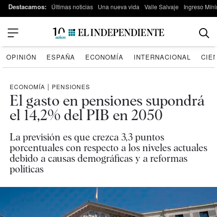
Destacamos:
Últimas noticias
Una nueva vida
Valle Salvaje
Ingreso Míni
OPINIÓN
ESPAÑA
ECONOMÍA
INTERNACIONAL
CIE
ECONOMÍA
|
PENSIONES
El gasto en pensiones supondrá
el 14,2% del PIB en 2050
La previsión es que crezca 3,3 puntos
porcentuales con respecto a los niveles actuales
debido a causas demográficas y a reformas
políticas