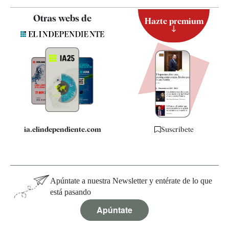
Contacto
Otras webs de
Hazte premium
Suscripción
Newsletter
Apps
Quiénes somos
Especificaciones
ia.elindependiente.com
Suscríbete
Apúntate a nuestra Newsletter y entérate de lo que
está pasando
Apúntate