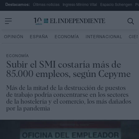
Destacamos:
Últimas noticias
Ingreso Mínimo Vital
Espacio Schengen
P
OPINIÓN
ESPAÑA
ECONOMÍA
INTERNACIONAL
CIE
ECONOMÍA
Subir el SMI costaría más de
85.000 empleos, según Cepyme
Más de la mitad de la destrucción de puestos
de trabajo podría concentrarse en los sectores
de la hostelería y el comercio, los más dañados
por la pandemia