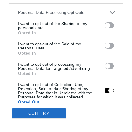
third parties.
Personal Data Processing Opt Outs
EMPLEO
EMPRESAS
ERTE
I want to opt-out of the Sharing of my
SALARIO MÍNIMO INTERPROFESIONAL (SMI)
personal data.
Opted In
I want to opt-out of the Sale of my
Personal Data.
Opted In
I want to opt-out of processing my
Personal Data for Targeted Advertising.
Opted In
I want to opt-out of Collection, Use,
Retention, Sale, and/or Sharing of my
Personal Data that Is Unrelated with the
Purposes for which it was collected.
Opted Out
CONFIRM
Corepunk MMORPG