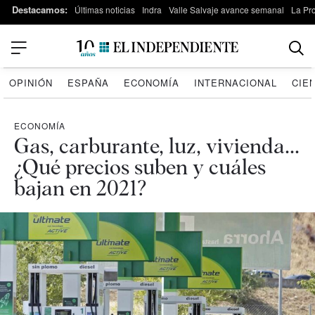
Destacamos:
Últimas noticias
Indra
Valle Salvaje avance semanal
La Pr
OPINIÓN
ESPAÑA
ECONOMÍA
INTERNACIONAL
CIE
ECONOMÍA
Gas, carburante, luz, vivienda...
¿Qué precios suben y cuáles
bajan en 2021?