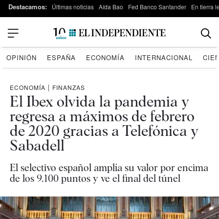
Destacamos:
Últimas noticias
Aída Bao
Fed Banco Santander
En tierra 
OPINIÓN
ESPAÑA
ECONOMÍA
INTERNACIONAL
CIE
ECONOMÍA
|
FINANZAS
El Ibex olvida la pandemia y
regresa a máximos de febrero
de 2020 gracias a Telefónica y
Sabadell
El selectivo español amplía su valor por encima
de los 9.100 puntos y ve el final del túnel