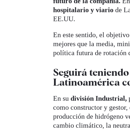
futuro de la compañía.
En
hospitalario y viario
de La
EE.UU.
En este sentido, el objetiv
mejores que la media, mini
política futura de rotación 
Seguirá teniendo
Latinoamérica c
En su
división Industrial,
p
como constructor y gestor,
producción de hidrógeno ve
cambio climático, la neutr