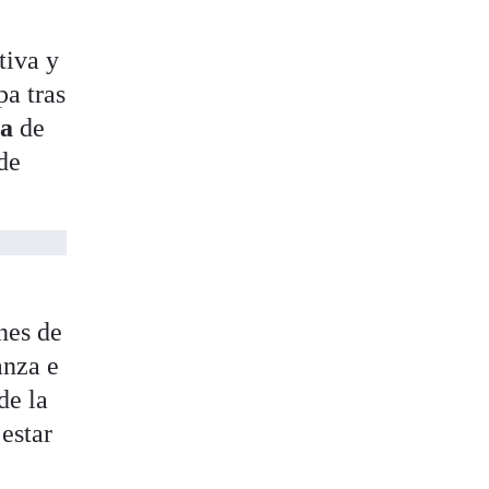
tiva y
pa tras
ia
de
de
nes de
anza e
de la
 estar