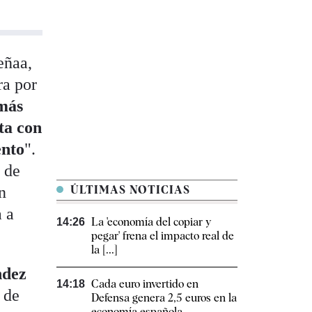
eñaa,
ra por
 más
ta con
ento
".
 de
n
ÚLTIMAS NOTICIAS
a a
La 'economía del copiar y
14:26
pegar' frena el impacto real de
la [...]
ndez
Cada euro invertido en
14:18
 de
Defensa genera 2,5 euros en la
economía española