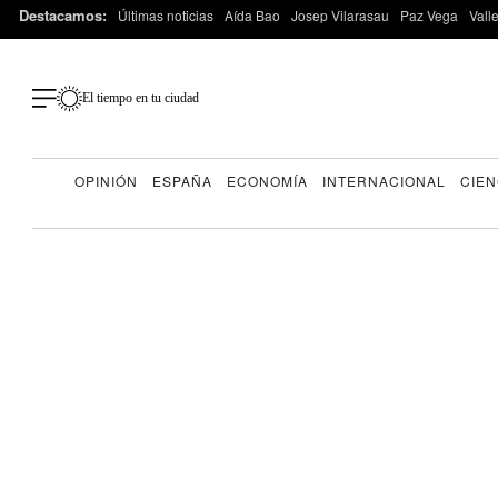
Destacamos:
Últimas noticias
Aída Bao
Josep Vilarasau
Paz Vega
Vall
El tiempo en tu ciudad
OPINIÓN
ESPAÑA
ECONOMÍA
INTERNACIONAL
CIEN