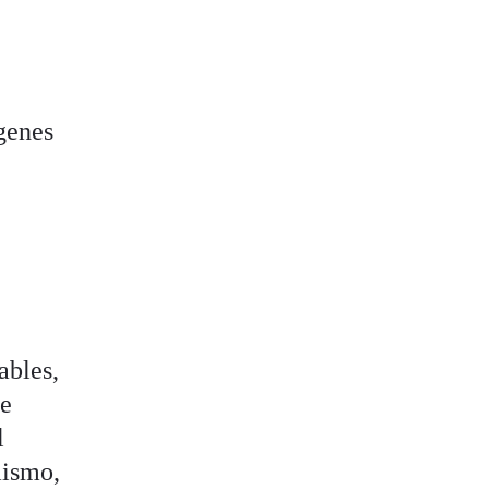
rgenes
ables,
de
l
mismo,