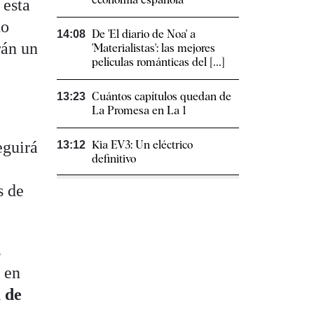
 esta
to
De 'El diario de Noa' a
14:08
rán un
'Materialistas': las mejores
películas románticas del [...]
Cuántos capítulos quedan de
13:23
La Promesa en La 1
Kia EV3: Un eléctrico
eguirá
13:12
definitivo
s de
s
 en
 de