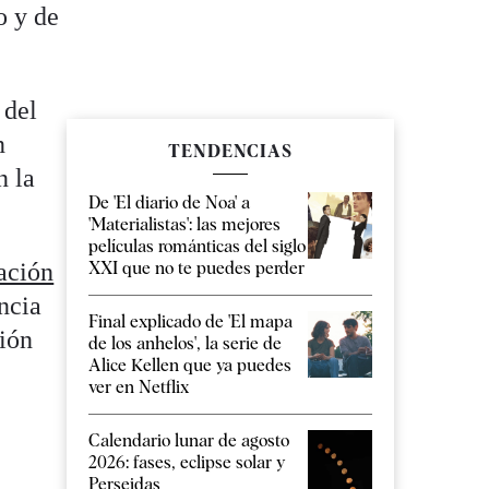
o y de
 del
n
TENDENCIAS
n la
De 'El diario de Noa' a
'Materialistas': las mejores
películas románticas del siglo
XXI que no te puedes perder
tación
ncia
Final explicado de 'El mapa
ción
de los anhelos', la serie de
Alice Kellen que ya puedes
.
ver en Netflix
Calendario lunar de agosto
2026: fases, eclipse solar y
Perseidas