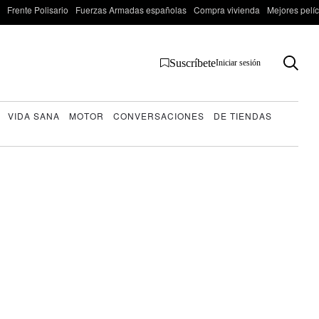
Frente Polisario
Fuerzas Armadas españolas
Compra vivienda
Mejores pelí
Suscríbete
Iniciar sesión
VIDA SANA
MOTOR
CONVERSACIONES
DE TIENDAS