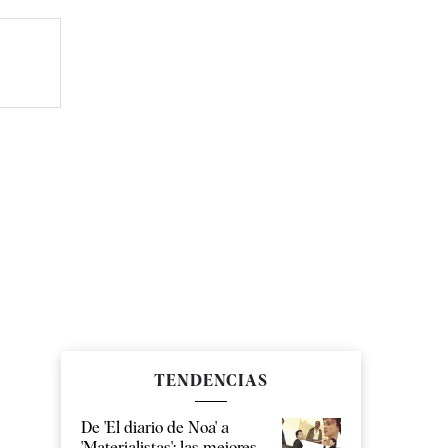
TENDENCIAS
De 'El diario de Noa' a
'Materialistas': las mejores