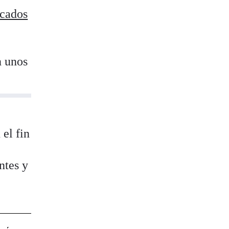
rcados
n unos
el fin
ntes y