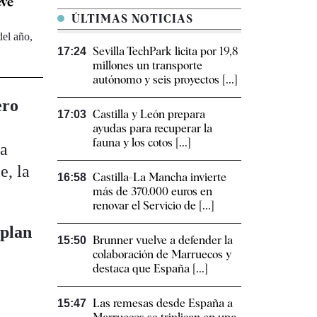
evé
ÚLTIMAS NOTICIAS
del año,
Sevilla TechPark licita por 19,8
17:24
millones un transporte
autónomo y seis proyectos [...]
ero
Castilla y León prepara
17:03
ayudas para recuperar la
fauna y los cotos [...]
la
e, la
Castilla-La Mancha invierte
16:58
más de 370.000 euros en
renovar el Servicio de [...]
u
plan
Brunner vuelve a defender la
15:50
colaboración de Marruecos y
destaca que España [...]
Las remesas desde España a
15:47