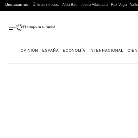
Destacamos:
Últimas noticias
Aída Bao
Josep Vilarasau
Paz Vega
Vall
El tiempo en tu ciudad
OPINIÓN
ESPAÑA
ECONOMÍA
INTERNACIONAL
CIEN