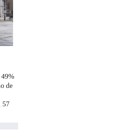
l 49%
ño de
, 57